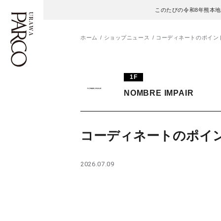
このたびの令和8年熊本
ホーム
ショップニュース
コーディネートのポイン
フロアガイド
ENGLISH
1F
NOMBRE IMPAIR
施設案内・アクセス
繁体字
イベント・ポップアップ
簡体字
コーディネートのポイ
ニュース
한국어
2026.07.09
レストラン・カフェ
ภาษาไทย
TAX FREE
日本語