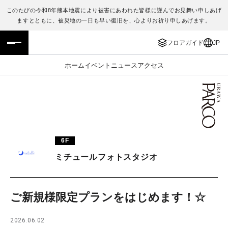
このたびの令和8年熊本地震により被害にあわれた皆様に謹んでお見舞い申しあげ
ますとともに、被災地の一日も早い復旧を、心よりお祈り申しあげます。
フロアガイド
ENGLISH
フロアガイド
JP
施設案内・アクセス
繁体字
ホーム
イベント
ニュース
アクセス
イベント・ポップアップ
簡体字
ニュース
한국어
レストラン・カフェ
ภาษาไทย
6F
TAX FREE
日本語
ミチュールフォトスタジオ
PARCOメンバーズ
ご新規様限定プランをはじめます！☆
JP
2026.06.02