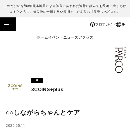
このたびの令和8年熊本地震により被害にあわれた皆様に謹んでお見舞い申しあげ
ますとともに、被災地の一日も早い復旧を、心よりお祈り申しあげます。
フロアガイド
ENGLISH
フロアガイド
JP
施設案内・アクセス
繁体字
ホーム
イベント
ニュース
アクセス
イベント・ポップアップ
簡体字
ニュース
한국어
レストラン・カフェ
ภาษาไทย
3F
TAX FREE
日本語
3COINS+plus
PARCOメンバーズ
○○しながらちゃんとケア
JP
2026.05.11