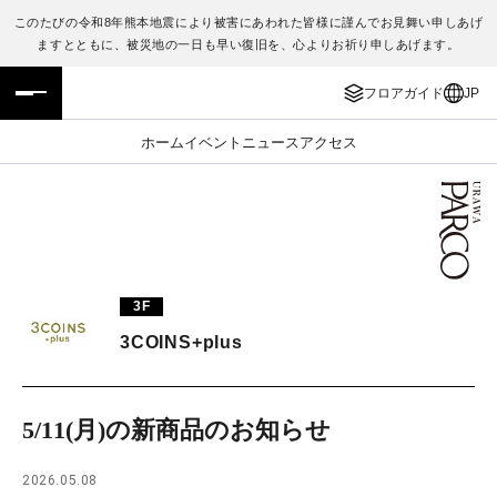
このたびの令和8年熊本地震により被害にあわれた皆様に謹んでお見舞い申しあげ
ますとともに、被災地の一日も早い復旧を、心よりお祈り申しあげます。
フロアガイド
ENGLISH
フロアガイド
JP
施設案内・アクセス
繁体字
ホーム
イベント
ニュース
アクセス
イベント・ポップアップ
簡体字
ニュース
한국어
レストラン・カフェ
ภาษาไทย
3F
TAX FREE
日本語
3COINS+plus
PARCOメンバーズ
5/11(月)の新商品のお知らせ
JP
2026.05.08