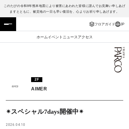
このたびの令和8年熊本地震により被害にあわれた皆様に謹んでお見舞い申しあげ
ますとともに、被災地の一日も早い復旧を、心よりお祈り申しあげます。
フロアガイド
ENGLISH
フロアガイド
JP
施設案内・アクセス
繁体字
ホーム
イベント
ニュース
アクセス
イベント・ポップアップ
簡体字
ニュース
한국어
レストラン・カフェ
ภาษาไทย
2F
TAX FREE
日本語
AIMER
PARCOメンバーズ
✴︎スペシャル7days開催中✴︎
JP
2026.04.10