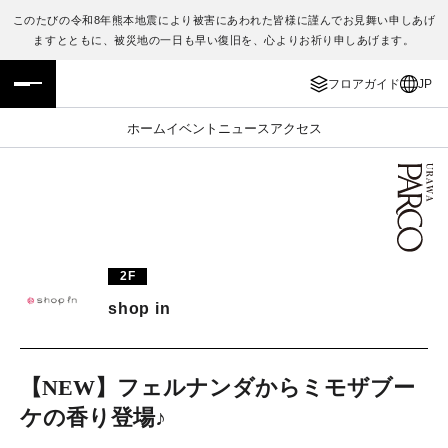
このたびの令和8年熊本地震により被害にあわれた皆様に謹んでお見舞い申しあげ
ますとともに、被災地の一日も早い復旧を、心よりお祈り申しあげます。
フロアガイド
ENGLISH
フロアガイド
JP
施設案内・アクセス
繁体字
ホーム
イベント
ニュース
アクセス
イベント・ポップアップ
簡体字
ニュース
한국어
レストラン・カフェ
ภาษาไทย
2F
TAX FREE
日本語
shop in
PARCOメンバーズ
【NEW】フェルナンダからミモザブー
ケの香り登場♪
JP