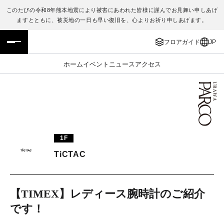
このたびの令和8年熊本地震により被害にあわれた皆様に謹んでお見舞い申しあげ
ますとともに、被災地の一日も早い復旧を、心よりお祈り申しあげます。
フロアガイド
ENGLISH
フロアガイド
JP
施設案内・アクセス
繁体字
ホーム
イベント
ニュース
アクセス
イベント・ポップアップ
簡体字
ニュース
한국어
レストラン・カフェ
ภาษาไทย
1F
TAX FREE
日本語
TiCTAC
PARCOメンバーズ
【TIMEX】レディース腕時計のご紹介
です！
JP