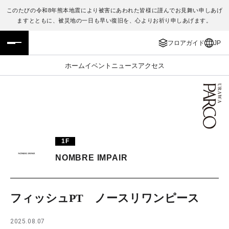
このたびの令和8年熊本地震により被害にあわれた皆様に謹んでお見舞い申しあげ
ますとともに、被災地の一日も早い復旧を、心よりお祈り申しあげます。
フロアガイド
ENGLISH
フロアガイド
JP
施設案内・アクセス
繁体字
ホーム
イベント
ニュース
アクセス
イベント・ポップアップ
簡体字
ニュース
한국어
レストラン・カフェ
ภาษาไทย
1F
TAX FREE
日本語
NOMBRE IMPAIR
PARCOメンバーズ
フィッシュPT ノースリワンピース
JP
2025.08.07