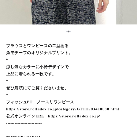
2
1
3
ブラウスとワンピースの二型ある
魚モチーフのオリジナルプリント。
*
涼し気なカラーに小衿デザインで
上品に着られる一枚です。
*
ぜひ店頭にてご覧くださいませ。
*
フィッシュPT ノースリワンピース
https://store.rolladex.co.jp/category/GT111/93418038.html
公式オンラインURL
https://store.rolladex.co.jp/
-------------------------