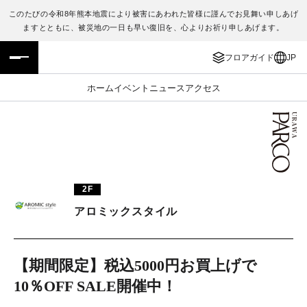
このたびの令和8年熊本地震により被害にあわれた皆様に謹んでお見舞い申しあげ
ますとともに、被災地の一日も早い復旧を、心よりお祈り申しあげます。
フロアガイド
ENGLISH
フロアガイド
JP
施設案内・アクセス
繁体字
ホーム
イベント
ニュース
アクセス
イベント・ポップアップ
簡体字
ニュース
한국어
レストラン・カフェ
ภาษาไทย
2F
TAX FREE
日本語
アロミックスタイル
PARCOメンバーズ
【期間限定】税込5000円お買上げで
10％OFF SALE開催中！
JP