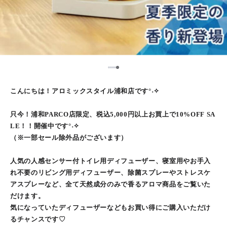
5
1
2
3
4
こんにちは！アロミックスタイル浦和店です°˖✧
只今！浦和PARCO店限定、税込5,000円以上お買上で10%OFF SA
LE！！開催中です°˖✧
（※一部セール除外品がございます）
人気の人感センサー付トイレ用ディフューザー、寝室用やお手入
れ不要のリビング用ディフューザー、除菌スプレーやストレスケ
アスプレーなど、全て天然成分のみで香るアロマ商品をご覧いた
だけます。
気になっていたディフューザーなどもお買い得にご購入いただけ
るチャンスです♡