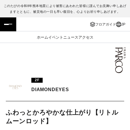
このたびの令和8年熊本地震により被害にあわれた皆様に謹んでお見舞い申しあげ
ますとともに、被災地の一日も早い復旧を、心よりお祈り申しあげます。
フロアガイド
ENGLISH
フロアガイド
JP
施設案内・アクセス
繁体字
ホーム
イベント
ニュース
アクセス
イベント・ポップアップ
簡体字
ニュース
한국어
レストラン・カフェ
ภาษาไทย
2F
TAX FREE
日本語
DIAMONDEYES
PARCOメンバーズ
ふわっとかろやかな仕上がり【リトル
ムーンロッド】
JP