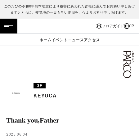
このたびの令和8年熊本地震により被害にあわれた皆様に謹んでお見舞い申しあげ
ますとともに、被災地の一日も早い復旧を、心よりお祈り申しあげます。
フロアガイド
ENGLISH
フロアガイド
JP
施設案内・アクセス
繁体字
ホーム
イベント
ニュース
アクセス
イベント・ポップアップ
簡体字
ニュース
한국어
レストラン・カフェ
ภาษาไทย
3F
TAX FREE
日本語
KEYUCA
PARCOメンバーズ
Thank you,Father
JP
2025.06.04