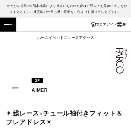
このたびの令和8年熊本地震により被害にあわれた皆様に謹んでお見舞い申しあげ
ますとともに、被災地の一日も早い復旧を、心よりお祈り申しあげます。
フロアガイド
ENGLISH
フロアガイド
JP
施設案内・アクセス
繁体字
ホーム
イベント
ニュース
アクセス
イベント・ポップアップ
簡体字
ニュース
한국어
レストラン・カフェ
ภาษาไทย
2F
TAX FREE
日本語
AIMER
PARCOメンバーズ
✴︎ 総レース×チュール袖付きフィット＆
フレアドレス✴︎
JP