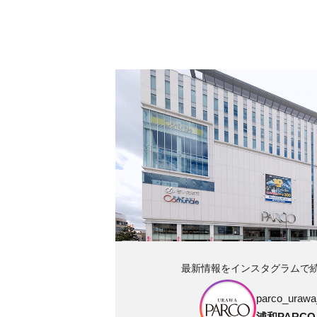
最新情報をインスタグラムで
parco_urawa_
浦和PARCO