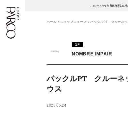
このたびの令和8年熊本
ホーム
ショップニュース
バックルPT クルーネ
フロアガイド
ENGLISH
1F
NOMBRE IMPAIR
施設案内・アクセス
繁体字
イベント・ポップアップ
簡体字
バックルPT クルーネ
ニュース
한국어
ウス
レストラン・カフェ
ภาษาไทย
2025.05.24
TAX FREE
日本語