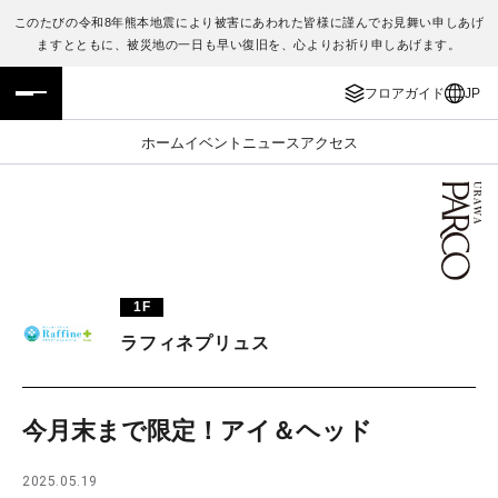
このたびの令和8年熊本地震により被害にあわれた皆様に謹んでお見舞い申しあげ
ますとともに、被災地の一日も早い復旧を、心よりお祈り申しあげます。
フロアガイド
ENGLISH
フロアガイド
JP
施設案内・アクセス
繁体字
ホーム
イベント
ニュース
アクセス
イベント・ポップアップ
簡体字
ニュース
한국어
レストラン・カフェ
ภาษาไทย
1F
TAX FREE
日本語
ラフィネプリュス
PARCOメンバーズ
今月末まで限定！アイ＆ヘッド
JP
2025.05.19