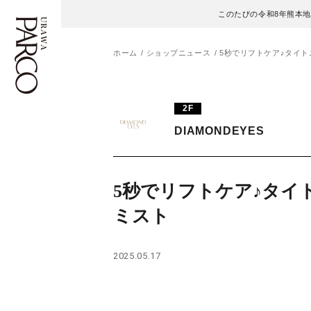
このたびの令和8年熊本
ホーム
ショップニュース
5秒でリフトケア♪タイ
フロアガイド
ENGLISH
2F
DIAMONDEYES
施設案内・アクセス
繁体字
イベント・ポップアップ
簡体字
5秒でリフトケア♪タイ
ニュース
한국어
ミスト
レストラン・カフェ
ภาษาไทย
2025.05.17
TAX FREE
日本語