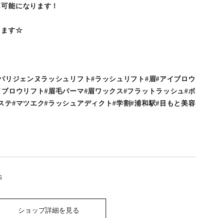
も可能になります！
ります☆
#パリジェンヌラッシュリフト#ラッシュリフト#眉#アイブロウ
ドブロウリフト#眉毛パーマ#眉ワックス#フラットラッシュ#ボ
ステ#マツエク#ラッシュアディクト#学割#浦和駅#目もと美容
S
ショップ詳細を見る