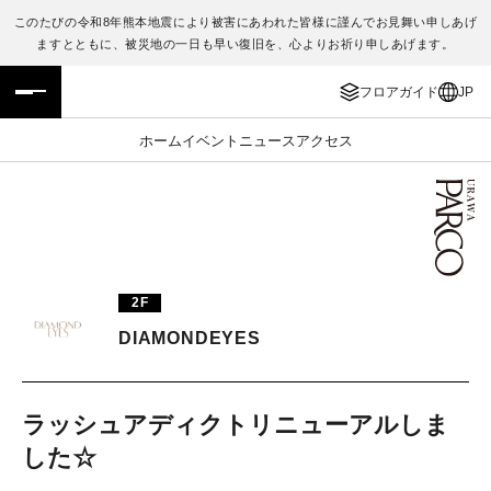
このたびの令和8年熊本地震により被害にあわれた皆様に謹んでお見舞い申しあげ
ますとともに、被災地の一日も早い復旧を、心よりお祈り申しあげます。
フロアガイド
ENGLISH
フロアガイド
JP
施設案内・アクセス
繁体字
ホーム
イベント
ニュース
アクセス
イベント・ポップアップ
簡体字
ニュース
한국어
レストラン・カフェ
ภาษาไทย
2F
TAX FREE
日本語
DIAMONDEYES
PARCOメンバーズ
ラッシュアディクトリニューアルしま
した☆
JP