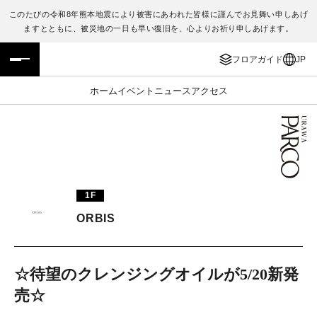
このたびの令和8年熊本地震により被害にあわれた皆様に謹んでお見舞い申しあげ
ますとともに、被災地の一日も早い復旧を、心よりお祈り申しあげます。
フロアガイド
ENGLISH
フロアガイド
JP
施設案内・アクセス
繁体字
ホーム
イベント
ニュース
アクセス
イベント・ポップアップ
簡体字
ニュース
한국어
レストラン・カフェ
ภาษาไทย
1F
TAX FREE
日本語
ORBIS
PARCOメンバーズ
☆待望のクレンジングオイルが5/20新発
売☆
JP