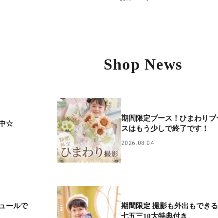
Shop News
期間限定ブース！ひまわりブ
中☆
スはもう少しで終了です！
2026.08.04
ュールで
期間限定 撮影も外出もでき
七五三10大特典付き