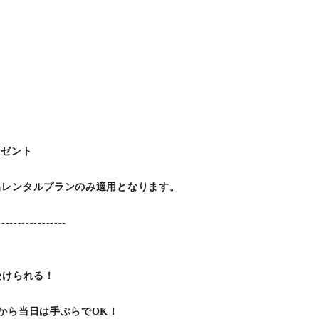
レゼント
出レンタルプランのみ適用となります。
-----------------
▼
受けられる！
から当日は手ぶらでOK！