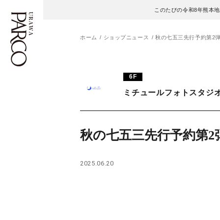
このたびの令和8年熊本
ホーム
ショップニュース
秋の七五三先行予約第2
フロアガイド
ENGLISH
6F
ミチュールフォトスタジ
施設案内・アクセス
繁体字
イベント・ポップアップ
簡体字
秋の七五三先行予約第2
ニュース
한국어
2025.06.20
レストラン・カフェ
ภาษาไทย
TAX FREE
日本語