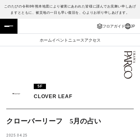
このたびの令和8年熊本地震により被害にあわれた皆様に謹んでお見舞い申しあげ
ますとともに、被災地の一日も早い復旧を、心よりお祈り申しあげます。
フロアガイド
ENGLISH
フロアガイド
JP
施設案内・アクセス
繁体字
ホーム
イベント
ニュース
アクセス
イベント・ポップアップ
簡体字
ニュース
한국어
レストラン・カフェ
ภาษาไทย
5F
TAX FREE
日本語
CLOVER LEAF
PARCOメンバーズ
クローバーリーフ 5月の占い
JP
2025.04.25