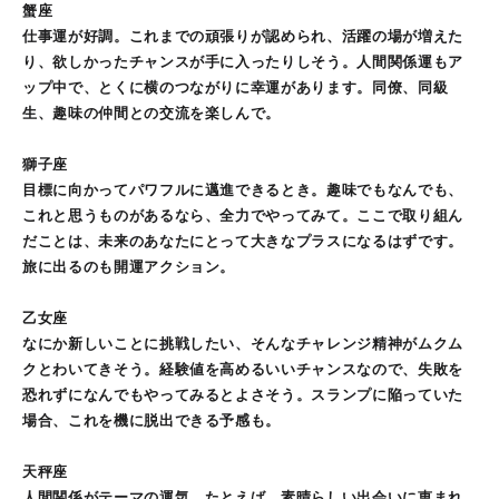
蟹座
仕事運が好調。これまでの頑張りが認められ、活躍の場が増えた
り、欲しかったチャンスが手に入ったりしそう。人間関係運もア
ップ中で、とくに横のつながりに幸運があります。同僚、同級
生、趣味の仲間との交流を楽しんで。
獅子座
目標に向かってパワフルに邁進できるとき。趣味でもなんでも、
これと思うものがあるなら、全力でやってみて。ここで取り組ん
だことは、未来のあなたにとって大きなプラスになるはずです。
旅に出るのも開運アクション。
乙女座
なにか新しいことに挑戦したい、そんなチャレンジ精神がムクム
クとわいてきそう。経験値を高めるいいチャンスなので、失敗を
恐れずになんでもやってみるとよさそう。スランプに陥っていた
場合、これを機に脱出できる予感も。
天秤座
人間関係がテーマの運気。たとえば、素晴らしい出会いに恵まれ