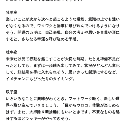
牡羊座
楽しいことが次から次へと起こるような運気。意識の上でも迷い
がなくなるので、ワクワクと物事に飛び込んでいけるようになり
そう。開運のカギは、自己表現。自分の考えや思いを言葉や形に
すると、さらなる幸運を呼び込める予感。
牡牛座
未来だけ見て行動を起こすことが大切な時期。たとえ準備不足だ
ったとしても、まずは一歩踏み出してみて。状況がどんどん変化
して、好結果を手に入れられそう。思いきった髪形にするなど、
イメチェンにもぴったりのタイミング。
双子座
いろいろなことに興味がわくとき。フットワーク軽く、新しい世
界へ飛び込んでいきましょう。「目からウロコ」体験が楽しめる
はず。また、大掃除＆断捨離にもいいときです。不要なものを処
分するほどラッキーがやってきそう。