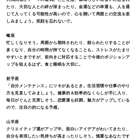
たり、大切な人との絆が深まったり。金運などの幸運も、人を通
じて入ってくる可能性が高いので、心を開いて周囲との交流を楽
しみましょう。笑顔を忘れないで。
蠍座
忙しくなりそう。周囲から期待されたり、頼られたりすることが
多くなり、自分の時間が持てなくなることも。ストレスがたまり
やすいときですが、前向きに対応することで今後のポジションア
ップを狙えるはず。食と睡眠を大切に。
射手座
「自分メンテナンス」にツキがあるとき。生活習慣や仕事のやり
方を見直してみましょう。健康的＆効率的なくらしが手に入り、
毎日がぐんと充実しそう。恋愛運も好調。魅力がアップしている
ので、注目の的になる予感。
山羊座
クリエイティブ運がアップ中。面白いアイデアがわいてきたり、
自分を表現したい気持ちが高まったりしそう。慎重なあなたです