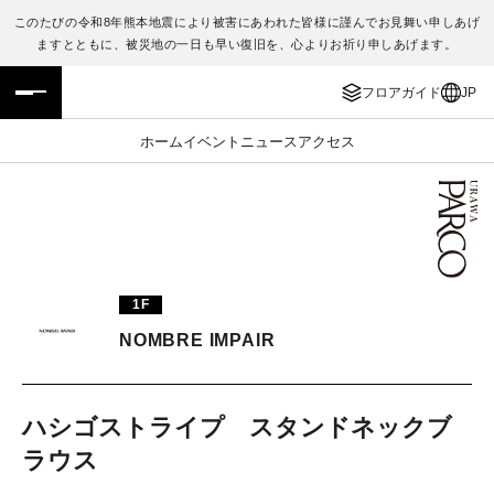
このたびの令和8年熊本地震により被害にあわれた皆様に謹んでお見舞い申しあげ
ますとともに、被災地の一日も早い復旧を、心よりお祈り申しあげます。
フロアガイド
ENGLISH
フロアガイド
JP
施設案内・アクセス
繁体字
ホーム
イベント
ニュース
アクセス
イベント・ポップアップ
簡体字
ニュース
한국어
レストラン・カフェ
ภาษาไทย
1F
TAX FREE
日本語
NOMBRE IMPAIR
PARCOメンバーズ
ハシゴストライプ スタンドネックブ
ラウス
JP