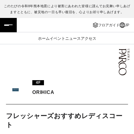
このたびの令和8年熊本地震により被害にあわれた皆様に謹んでお見舞い申しあげ
ますとともに、被災地の一日も早い復旧を、心よりお祈り申しあげます。
フロアガイド
ENGLISH
フロアガイド
JP
施設案内・アクセス
繁体字
ホーム
イベント
ニュース
アクセス
イベント・ポップアップ
簡体字
ニュース
한국어
レストラン・カフェ
ภาษาไทย
4F
TAX FREE
日本語
ORIHICA
PARCOメンバーズ
フレッシャーズおすすめレディスコー
ト
JP