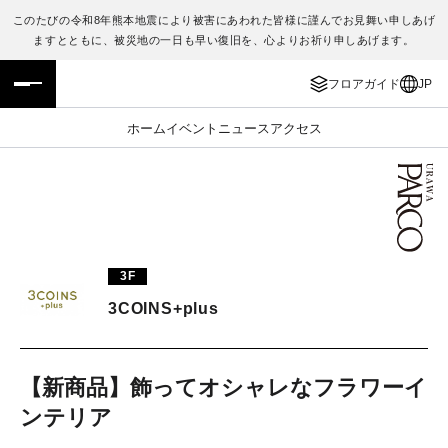
このたびの令和8年熊本地震により被害にあわれた皆様に謹んでお見舞い申しあげ
ますとともに、被災地の一日も早い復旧を、心よりお祈り申しあげます。
フロアガイド
ENGLISH
フロアガイド
JP
施設案内・アクセス
繁体字
ホーム
イベント
ニュース
アクセス
イベント・ポップアップ
簡体字
ニュース
한국어
レストラン・カフェ
ภาษาไทย
3F
TAX FREE
日本語
3COINS+plus
PARCOメンバーズ
【新商品】飾ってオシャレなフラワーイ
ンテリア
JP