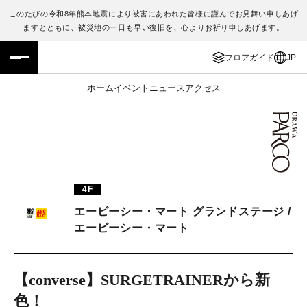
このたびの令和8年熊本地震により被害にあわれた皆様に謹んでお見舞い申しあげ
ますとともに、被災地の一日も早い復旧を、心よりお祈り申しあげます。
フロアガイド
ENGLISH
フロアガイド
JP
施設案内・アクセス
繁体字
ホーム
イベント
ニュース
アクセス
イベント・ポップアップ
簡体字
ニュース
한국어
レストラン・カフェ
ภาษาไทย
4F
TAX FREE
日本語
エービーシー・マート グランドステージ /
エービーシー・マート
PARCOメンバーズ
【converse】SURGETRAINERから新
JP
色！