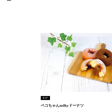
B1F
ペコちゃんmilkyドーナツ