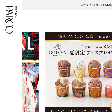
このたびの令和8年熊本
フロアガイド
ENGLISH
施設案内・アクセス
繁体字
イベント・ポップアップ
簡体字
ニュース
한국어
レストラン・カフェ
ภาษาไทย
TAX FREE
日本語