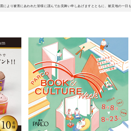
地震により被害にあわれた皆様に謹んでお見舞い申しあげますとともに、被災地の一日