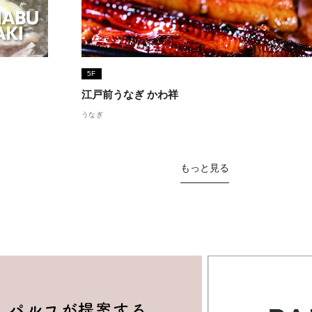
5F
江戸前うなぎ かわ祥
うなぎ
もっと見る