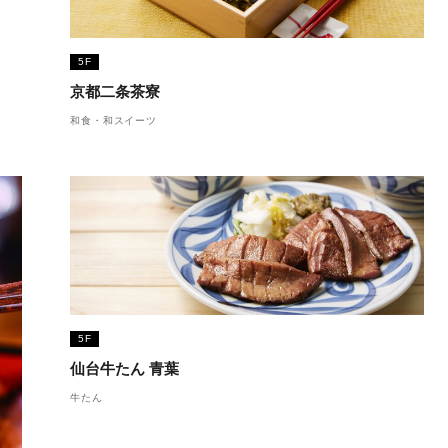
5F
京都二条茶寮
和食・和スイーツ
5F
仙台牛たん 青葉
牛たん