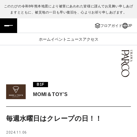
このたびの令和8年熊本地震により被害にあわれた皆様に謹んでお見舞い申しあげ
ますとともに、被災地の一日も早い復旧を、心よりお祈り申しあげます。
フロアガイド
ENGLISH
フロアガイド
JP
施設案内・アクセス
繁体字
ホーム
イベント
ニュース
アクセス
イベント・ポップアップ
簡体字
ニュース
한국어
レストラン・カフェ
ภาษาไทย
B1F
TAX FREE
日本語
MOMI＆TOY’S
PARCOメンバーズ
毎週水曜日はクレープの日！！
JP
2024.11.06