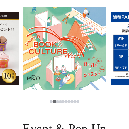
イベント・ポップアップ
簡体字
ニュース
한국어
レストラン・カフェ
ภาษาไทย
TAX FREE
日本語
PARCOメンバーズ
JP
3
1
2
4
5
6
7
8
9
10
Event & Pop Up