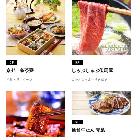
5F
5F
京都二条茶寮
しゃぶしゃぶ但馬屋
和食・和スイーツ
しゃぶしゃぶ・すき焼き
5F
仙台牛たん 青葉