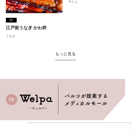
牛たん
5F
江戸前うなぎ かわ祥
うなぎ
もっと見る