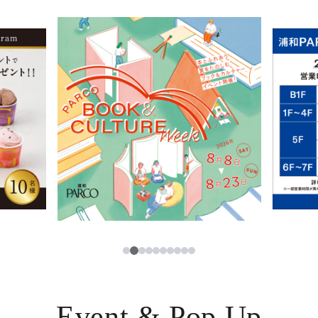
イベント・ポップアップ
簡体字
ニュース
한국어
レストラン・カフェ
ภาษาไทย
TAX FREE
日本語
PARCOメンバーズ
JP
3
1
2
4
5
6
7
8
9
10
Event & Pop Up