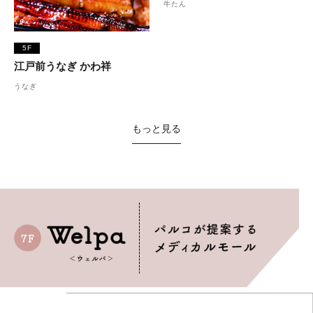
牛たん
5F
江戸前うなぎ かわ祥
うなぎ
もっと見る