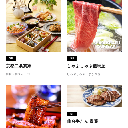
5F
5F
京都二条茶寮
しゃぶしゃぶ但馬屋
和食・和スイーツ
しゃぶしゃぶ・すき焼き
5F
仙台牛たん 青葉