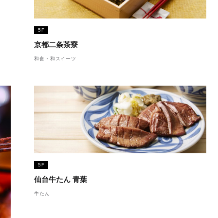
5F
京都二条茶寮
和食・和スイーツ
5F
仙台牛たん 青葉
牛たん