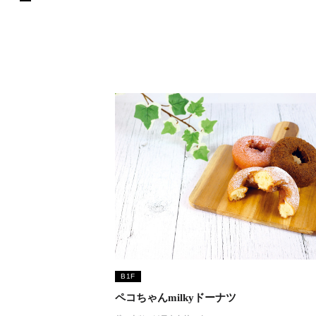
B1F
ペコちゃんmilkyドーナツ