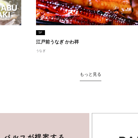
5F
江戸前うなぎ かわ祥
うなぎ
もっと見る