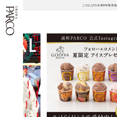
このたびの令和8年熊本
フロアガイド
ENGLISH
施設案内・アクセス
繁体字
イベント・ポップアップ
簡体字
ニュース
한국어
レストラン・カフェ
ภาษาไทย
TAX FREE
日本語