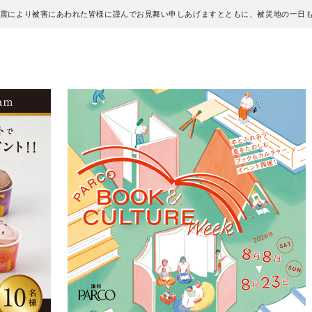
地震により被害にあわれた皆様に謹んでお見舞い申しあげますとともに、被災地の一日