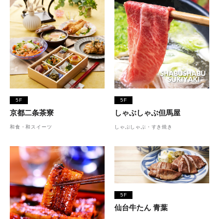
5F
5F
京都二条茶寮
しゃぶしゃぶ但馬屋
和食・和スイーツ
しゃぶしゃぶ・すき焼き
5F
仙台牛たん 青葉