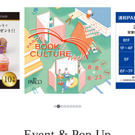
イベント・ポップアップ
簡体字
ニュース
한국어
レストラン・カフェ
ภาษาไทย
TAX FREE
日本語
PARCOメンバーズ
JP
3
1
2
4
5
6
7
8
9
Event & Pop Up