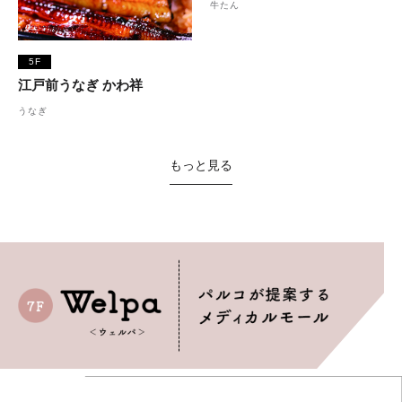
牛たん
5F
江戸前うなぎ かわ祥
うなぎ
もっと見る