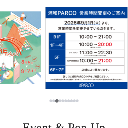
イベント・ポップアップ
簡体字
ニュース
한국어
レストラン・カフェ
ภาษาไทย
TAX FREE
日本語
PARCOメンバーズ
JP
3
1
2
4
5
6
7
8
9
10
Event & Pop Up