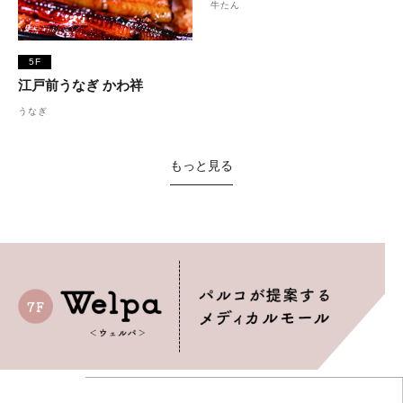
牛たん
5F
江戸前うなぎ かわ祥
うなぎ
もっと見る