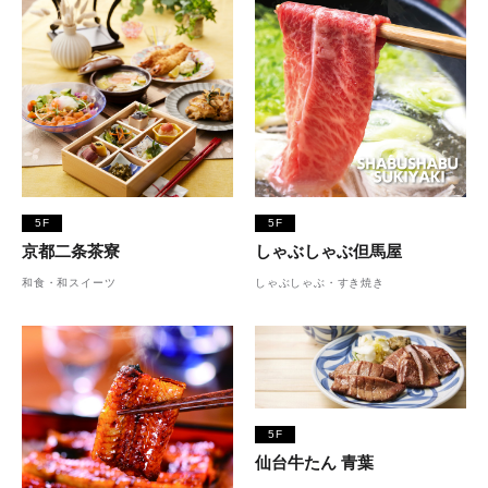
5F
5F
京都二条茶寮
しゃぶしゃぶ但馬屋
和食・和スイーツ
しゃぶしゃぶ・すき焼き
5F
仙台牛たん 青葉