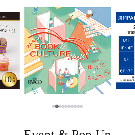
イベント・ポップアップ
簡体字
ニュース
한국어
レストラン・カフェ
ภาษาไทย
TAX FREE
日本語
PARCOメンバーズ
JP
2
1
3
4
5
6
7
8
9
10
Event & Pop Up