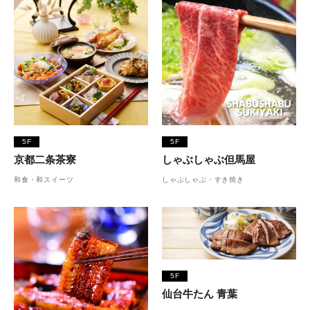
5F
5F
京都二条茶寮
しゃぶしゃぶ但馬屋
和食・和スイーツ
しゃぶしゃぶ・すき焼き
5F
仙台牛たん 青葉