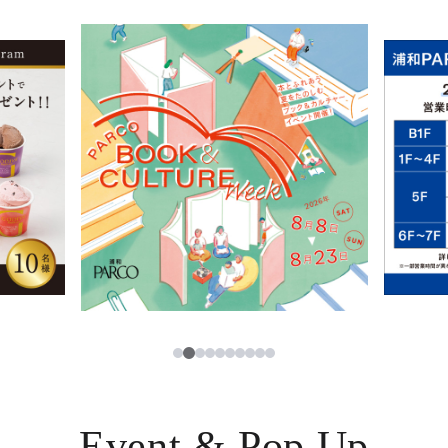
イベント・ポップアップ
簡体字
ニュース
한국어
レストラン・カフェ
ภาษาไทย
TAX FREE
日本語
PARCOメンバーズ
JP
3
1
2
4
5
6
7
8
9
10
Event & Pop Up