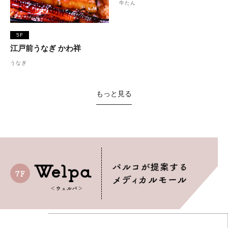
牛たん
5F
江戸前うなぎ かわ祥
うなぎ
もっと見る