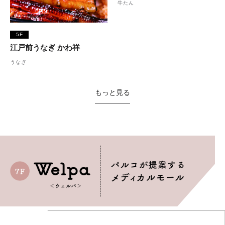
牛たん
5F
江戸前うなぎ かわ祥
うなぎ
もっと見る