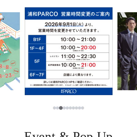
イベント・ポップアップ
簡体字
ニュース
한국어
レストラン・カフェ
ภาษาไทย
TAX FREE
日本語
PARCOメンバーズ
JP
3
1
2
4
5
6
7
8
9
10
Event & Pop Up