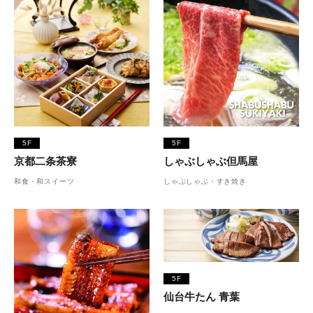
5F
5F
京都二条茶寮
しゃぶしゃぶ但馬屋
和食・和スイーツ
しゃぶしゃぶ・すき焼き
5F
仙台牛たん 青葉