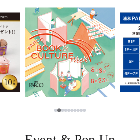
イベント・ポップアップ
簡体字
ニュース
한국어
レストラン・カフェ
ภาษาไทย
TAX FREE
日本語
PARCOメンバーズ
JP
2
1
3
4
5
6
7
8
9
10
Event & Pop Up