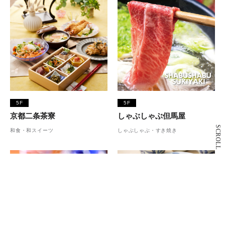
5F
5F
京都二条茶寮
しゃぶしゃぶ但馬屋
SCROLL
和食・和スイーツ
しゃぶしゃぶ・すき焼き
5F
仙台牛たん 青葉