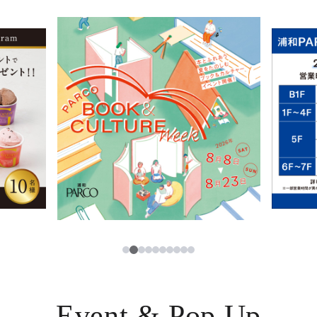
イベント・ポップアップ
簡体字
ニュース
한국어
レストラン・カフェ
ภาษาไทย
TAX FREE
日本語
PARCOメンバーズ
JP
2
1
3
4
5
6
7
8
9
10
Event & Pop Up