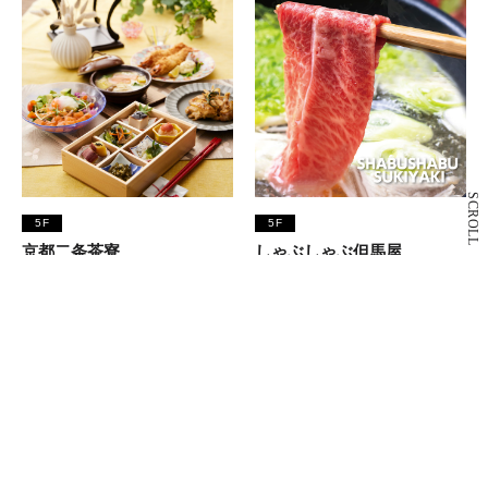
SCROLL
5F
5F
京都二条茶寮
しゃぶしゃぶ但馬屋
和食・和スイーツ
しゃぶしゃぶ・すき焼き
5F
仙台牛たん 青葉