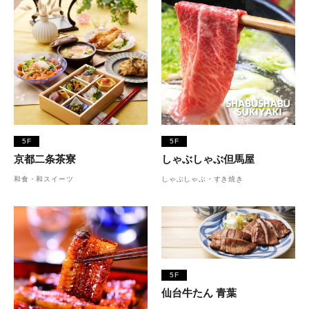
5F
5F
京都二条茶寮
しゃぶしゃぶ但馬屋
和食・和スイーツ
しゃぶしゃぶ・すき焼き
5F
仙台牛たん 青葉