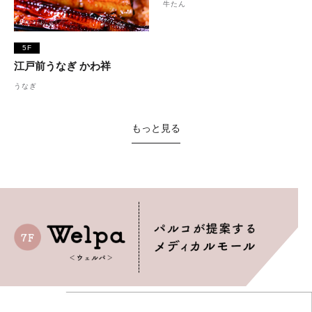
牛たん
5F
江戸前うなぎ かわ祥
うなぎ
もっと見る