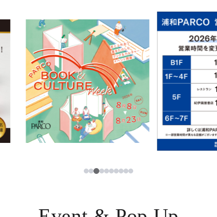
イベント・ポップアップ
簡体字
ニュース
한국어
レストラン・カフェ
ภาษาไทย
TAX FREE
日本語
PARCOメンバーズ
JP
3
1
2
4
5
6
7
8
9
10
Event & Pop Up