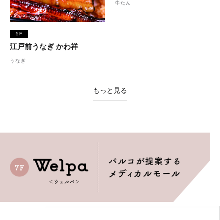
牛たん
5F
江戸前うなぎ かわ祥
うなぎ
もっと見る