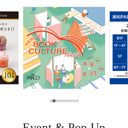
イベント・ポップアップ
簡体字
ニュース
한국어
レストラン・カフェ
ภาษาไทย
TAX FREE
日本語
PARCOメンバーズ
JP
3
1
2
4
5
6
7
8
9
10
Event & Pop Up