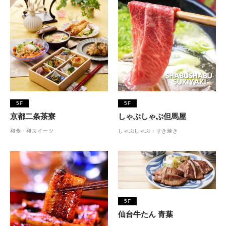
5F
5F
京都二条茶寮
しゃぶしゃぶ但馬屋
和食・和スイーツ
しゃぶしゃぶ・すき焼き
5F
仙台牛たん 青葉