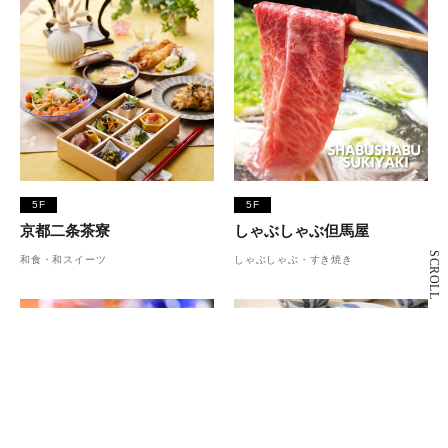
5F
5F
京都二条茶寮
しゃぶしゃぶ但馬屋
SCROLL
和食・和スイーツ
しゃぶしゃぶ・すき焼き
5F
仙台牛たん 青葉