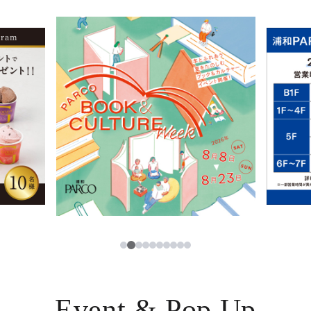
イベント・ポップアップ
簡体字
ニュース
한국어
レストラン・カフェ
ภาษาไทย
TAX FREE
日本語
PARCOメンバーズ
JP
2
1
3
4
5
6
7
8
9
10
Event & Pop Up