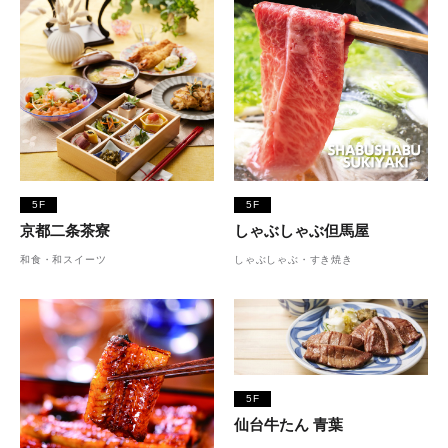
5F
5F
京都二条茶寮
しゃぶしゃぶ但馬屋
和食・和スイーツ
しゃぶしゃぶ・すき焼き
5F
仙台牛たん 青葉