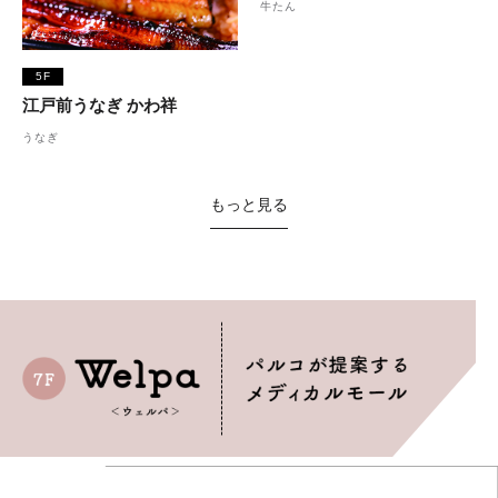
牛たん
5F
江戸前うなぎ かわ祥
うなぎ
もっと見る