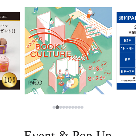
イベント・ポップアップ
簡体字
ニュース
한국어
レストラン・カフェ
ภาษาไทย
TAX FREE
日本語
PARCOメンバーズ
JP
3
1
2
4
5
6
7
8
9
10
Event & Pop Up