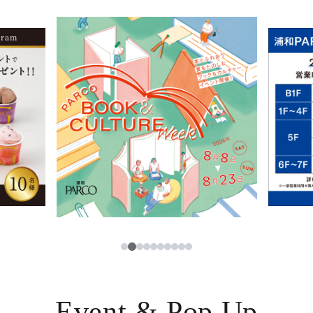
イベント・ポップアップ
簡体字
ニュース
한국어
レストラン・カフェ
ภาษาไทย
TAX FREE
日本語
PARCOメンバーズ
JP
2
1
3
4
5
6
7
8
9
10
Event & Pop Up