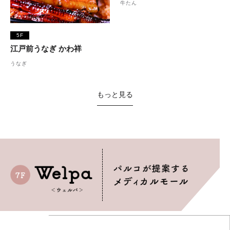
牛たん
5F
江戸前うなぎ かわ祥
うなぎ
もっと見る