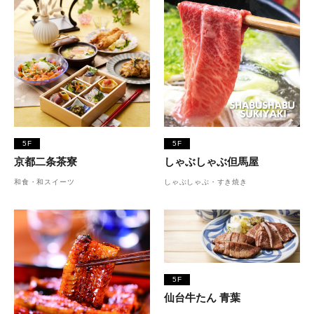
5F
5F
京都二条茶寮
しゃぶしゃぶ但馬屋
和食・和スイーツ
しゃぶしゃぶ・すき焼き
5F
仙台牛たん 青葉