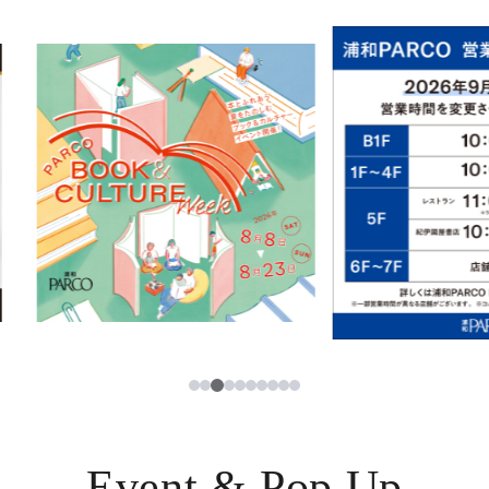
イベント・ポップアップ
簡体字
ニュース
한국어
レストラン・カフェ
ภาษาไทย
TAX FREE
日本語
PARCOメンバーズ
JP
3
1
2
4
5
6
7
8
9
10
Event & Pop Up