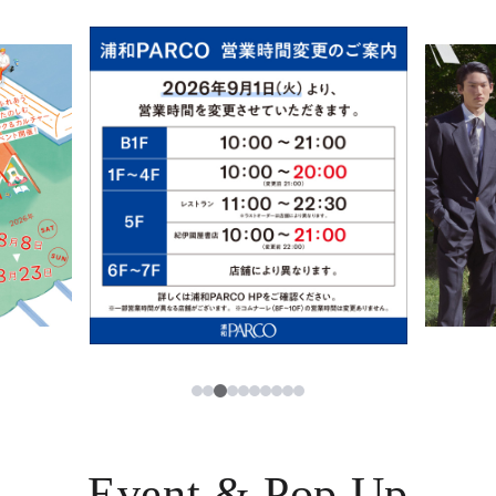
イベント・ポップアップ
簡体字
ニュース
한국어
レストラン・カフェ
ภาษาไทย
TAX FREE
日本語
PARCOメンバーズ
JP
3
1
2
4
5
6
7
8
9
10
Event & Pop Up