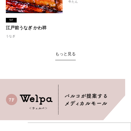
牛たん
5F
江戸前うなぎ かわ祥
うなぎ
もっと見る