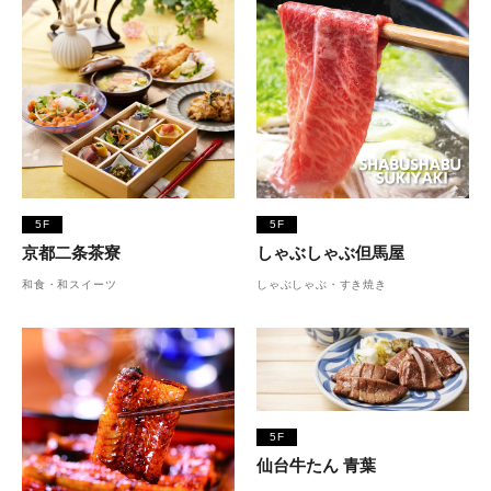
5F
5F
京都二条茶寮
しゃぶしゃぶ但馬屋
和食・和スイーツ
しゃぶしゃぶ・すき焼き
5F
仙台牛たん 青葉