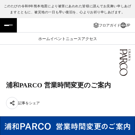
このたびの令和8年熊本地震により被害にあわれた皆様に謹んでお見舞い申しあげ
ますとともに、被災地の一日も早い復旧を、心よりお祈り申しあげます。
フロアガイド
ENGLISH
フロアガイド
JP
施設案内・アクセス
繁体字
ホーム
イベント
ニュース
アクセス
イベント・ポップアップ
簡体字
ニュース
한국어
レストラン・カフェ
ภาษาไทย
浦和PARCO 営業時間変更のご案内
TAX FREE
日本語
記事をシェア
PARCOメンバーズ
JP