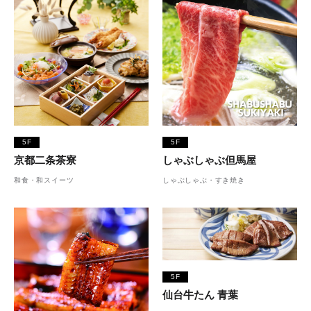
5F
5F
京都二条茶寮
しゃぶしゃぶ但馬屋
和食・和スイーツ
しゃぶしゃぶ・すき焼き
5F
仙台牛たん 青葉