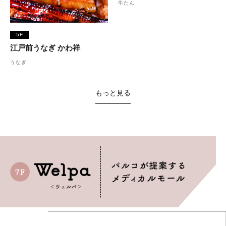
牛たん
5F
江戸前うなぎ かわ祥
うなぎ
もっと見る