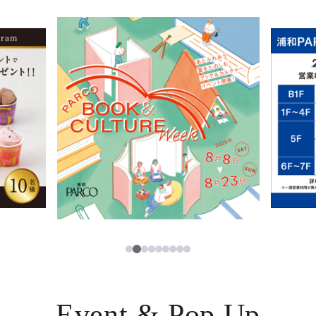
イベント・ポップアップ
簡体字
ニュース
한국어
レストラン・カフェ
ภาษาไทย
TAX FREE
日本語
PARCOメンバーズ
JP
3
1
2
4
5
6
7
8
9
Event & Pop Up