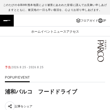
このたびの令和8年熊本地震により被害にあわれた皆様に謹んでお見舞い申しあげ
ますとともに、被災地の一日も早い復旧を、心よりお祈り申しあげます。
フロアガイド
ENGLISH
フロアガイド
JP
施設案内・アクセス
繁体字
ホーム
イベント
ニュース
アクセス
イベント・ポップアップ
簡体字
ニュース
한국어
レストラン・カフェ
ภาษาไทย
予告
2026.8.25 - 2026.8.25
TAX FREE
日本語
POPUP/EVENT
PARCOメンバーズ
浦和パルコ フードドライブ
JP
記事をシェア