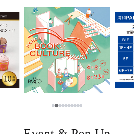
イベント・ポップアップ
簡体字
ニュース
한국어
レストラン・カフェ
ภาษาไทย
TAX FREE
日本語
PARCOメンバーズ
JP
3
1
2
4
5
6
7
8
9
10
Event & Pop Up