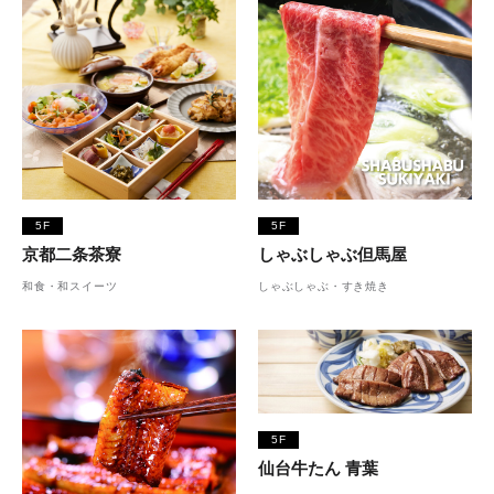
5F
5F
京都二条茶寮
しゃぶしゃぶ但馬屋
和食・和スイーツ
しゃぶしゃぶ・すき焼き
5F
仙台牛たん 青葉