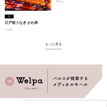
牛たん
5F
江戸前うなぎ かわ祥
うなぎ
もっと見る