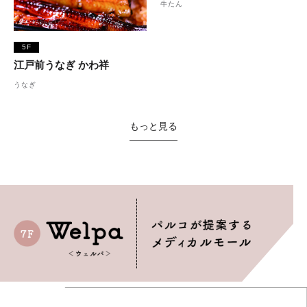
牛たん
5F
江戸前うなぎ かわ祥
うなぎ
もっと見る