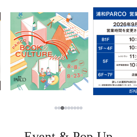
イベント・ポップアップ
簡体字
ニュース
한국어
レストラン・カフェ
ภาษาไทย
TAX FREE
日本語
PARCOメンバーズ
JP
3
1
2
4
5
6
7
8
9
Event & Pop Up