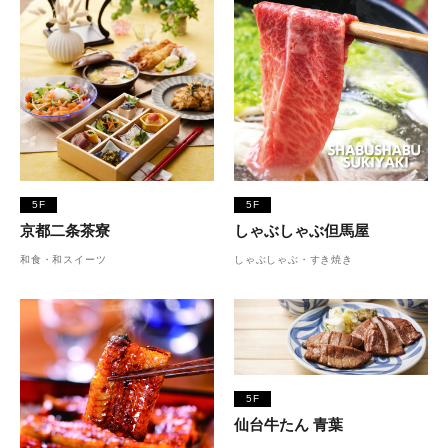
5F
5F
京都二条茶寮
しゃぶしゃぶ但馬屋
和食・和スイーツ
しゃぶしゃぶ・すき焼き
5F
仙台牛たん 青葉