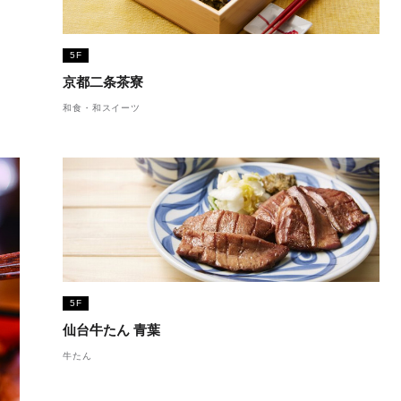
5F
京都二条茶寮
和食・和スイーツ
5F
仙台牛たん 青葉
牛たん