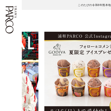
このたびの令和8年熊本
フロアガイド
ENGLISH
施設案内・アクセス
繁体字
イベント・ポップアップ
簡体字
ニュース
한국어
レストラン・カフェ
ภาษาไทย
TAX FREE
日本語