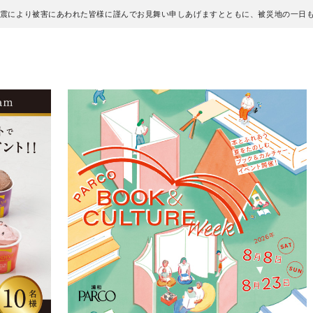
地震により被害にあわれた皆様に謹んでお見舞い申しあげますとともに、被災地の一日