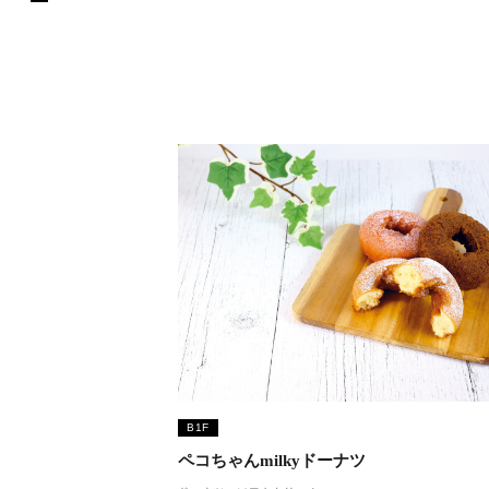
B1F
ペコちゃんmilkyドーナツ