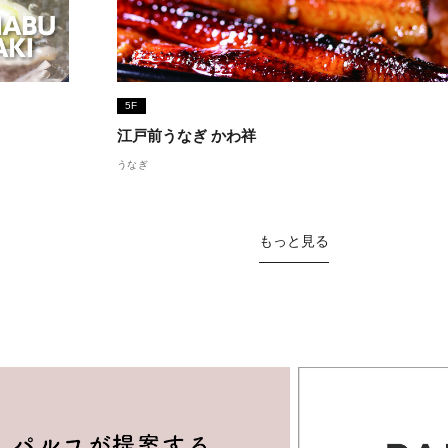
5F
江戸前うなぎ かわ祥
うなぎ
もっと見る