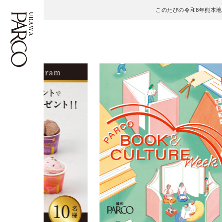
このたびの令和8年熊本
フロアガイド
ENGLISH
施設案内・アクセス
繁体字
イベント・ポップアップ
簡体字
ニュース
한국어
レストラン・カフェ
ภาษาไทย
TAX FREE
日本語