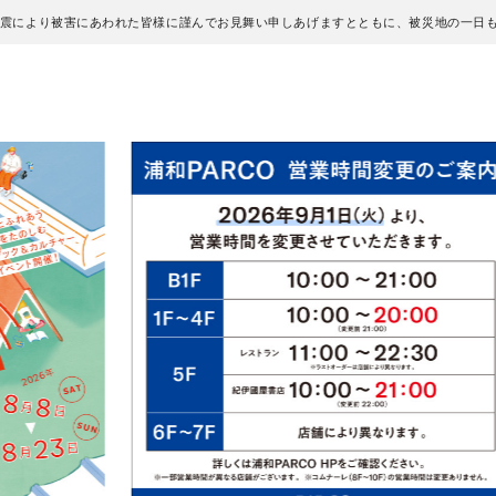
地震により被害にあわれた皆様に謹んでお見舞い申しあげますとともに、被災地の一日