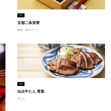
5F
京都二条茶寮
和食・和スイーツ
5F
仙台牛たん 青葉
牛たん