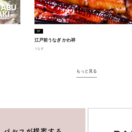
5F
江戸前うなぎ かわ祥
うなぎ
もっと見る