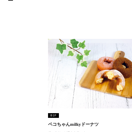
B1F
ペコちゃんmilkyドーナツ