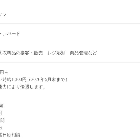
ッフ
ト、パート
ス衣料品の接客・販売 レジ応対 商品管理など
0円～
時給1,300円（2026年5月末まで）
能力により優遇します。
30
制
時間
分
曜日応相談