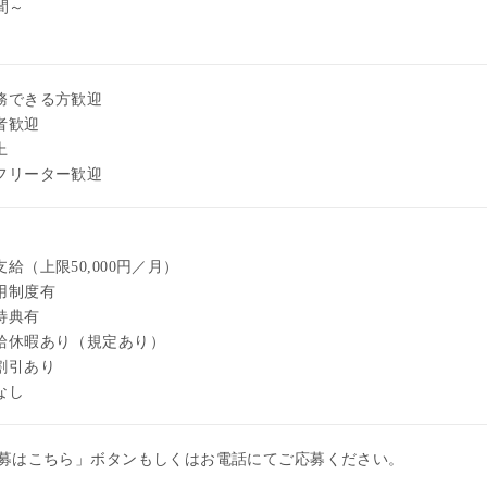
間～
～
務できる方歓迎
者歓迎
上
フリーター歓迎
給（上限50,000円／月）
用制度有
特典有
給休暇あり（規定あり）
割引あり
なし
応募はこちら」ボタンもしくはお電話にてご応募ください。