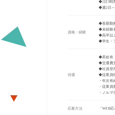
◆1日3時
◆週2日
◆長期勤
◆未経験
資格・経験
◆高卒以
◆学生・
◆昇給有
◆交通費支
◆社員登
待遇
◆従業員
・年次有
・従業員
・ノルマ
応募方法
「WEB